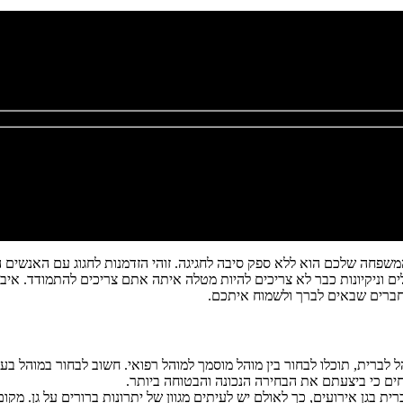
משפחה שלכם הוא ללא ספק סיבה לחגיגה. זוהי הזדמנות לחגוג עם האנשים הי
ים וניקיונות כבר לא צריכים להיות מטלה איתה אתם צריכים להתמודד. איב א
החברים שבאים לברך ולשמוח איתכם.
 מוהל לברית, תוכלו לבחור בין מוהל מוסמך למוהל רפואי. חשוב לבחור במוהל 
ם כי ביצעתם את הבחירה הנכונה והבטוחה ביותר.
 בגן אירועים, כך לאולם יש לעיתים מגוון של יתרונות ברורים על גן. מקו