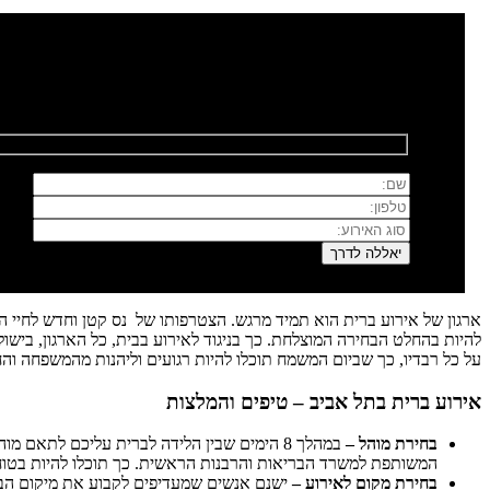
רוצים לשמוח איתנו?
השאירו פרטים ונחזור אליכם בהקדם
ארגון של אירוע ברית הוא תמיד מרגש. הצטרפותו של נס קטן וחדש לחיי ה
להיות בהחלט הבחירה המוצלחת. כך בניגוד לאירוע בבית, כל הארגון, בישול
על כל רבדיו, כך שביום המשמח תוכלו להיות רגועים וליהנות מהמשפחה ו
אירוע ברית בתל אביב – טיפים והמלצות
בחירת מוהל –
במהלך 8 הימים שבין הלידה לברית עליכם לתאם
המשותפת למשרד הבריאות והרבנות הראשית. כך תוכלו להיות בטוחי
בחירת מקום לאירוע –
ישנם אנשים שמעדיפים לקבוע את מיקום הברית