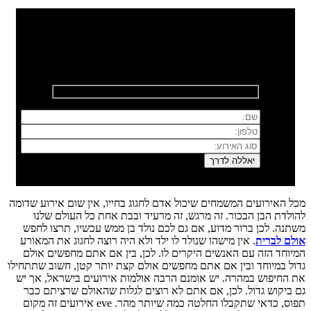
רוצים לשמוח איתנו?
השאירו פרטים ונחזור אליכם בהקדם
מכל האירועים המשמחים שיכול אדם לחגוג בחייו, אין שום אירוע שדומה
להולדת הבן הבכור. זה מרגש, זה מרעיד ובבת אחת כל העולם שלנו
משתנה. לכן ברור מדוע, אם גם לכם נולד בן ממש עכשיו, תרצו לחפש
אולם לברית
. אין מישהו שנולד לו ילד ולא היה רוצה לחגוג את המאורע
המיוחד הזה עם האנשים היקרים לו. לכן, בין אם אתם מחפשים אולם
גדול במיוחד ובין אם אתם מחפשים אולם קצת יותר קטן, חשוב שתתחילו
את החיפוש במהרה. יש אומנם הרבה אולמות אירועים בישראל, אך יש
גם ביקוש גדול. לכן, אם אתם לא רוצים לגלות שהאולם שרציתם כבר
תפוס, כדאי שתקבלו החלטה כמה שיותר מהר. eve אירועים זה מקום