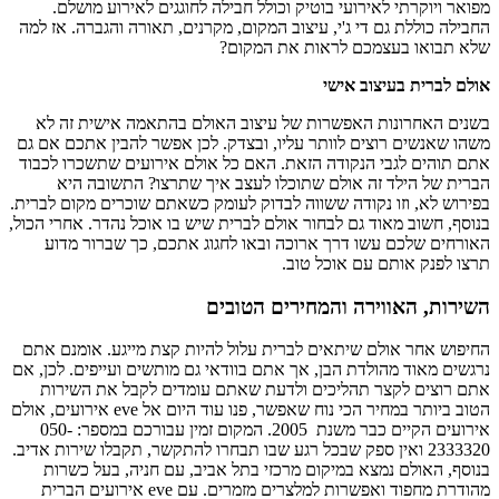
מפואר ויוקרתי לאירועי בוטיק וכולל חבילה לחוגגים לאירוע מושלם.
החבילה כוללת גם די ג'י, עיצוב המקום, מקרנים, תאורה והגברה. אז למה
שלא תבואו בעצמכם לראות את המקום?
אולם לברית בעיצוב אישי
בשנים האחרונות האפשרות של עיצוב האולם בהתאמה אישית זה לא
משהו שאנשים רוצים לוותר עליו, ובצדק. לכן אפשר להבין אתכם אם גם
אתם תוהים לגבי הנקודה הזאת. האם כל אולם אירועים שתשכרו לכבוד
הברית של הילד זה אולם שתוכלו לעצב איך שתרצו? התשובה היא
בפירוש לא, וזו נקודה ששווה לבדוק לעומק כשאתם שוכרים מקום לברית.
בנוסף, חשוב מאוד גם לבחור אולם לברית שיש בו אוכל נהדר. אחרי הכול,
האורחים שלכם עשו דרך ארוכה ובאו לחגוג אתכם, כך שברור מדוע
תרצו לפנק אותם עם אוכל טוב.
השירות, האווירה והמחירים הטובים
החיפוש אחר אולם שיתאים לברית עלול להיות קצת מייגע. אומנם אתם
נרגשים מאוד מהולדת הבן, אך אתם בוודאי גם מותשים ועייפים. לכן, אם
אתם רוצים לקצר תהליכים ולדעת שאתם עומדים לקבל את השירות
הטוב ביותר במחיר הכי נוח שאפשר, פנו עוד היום אל eve אירועים, אולם
אירועים הקיים כבר משנת 2005. המקום זמין עבורכם במספר: 050-
2333320 ואין ספק שבכל רגע שבו תבחרו להתקשר, תקבלו שירות אדיב.
בנוסף, האולם נמצא במיקום מרכזי בתל אביב, עם חניה, בעל כשרות
מהודרת מחפוד ואפשרות למלצרים מזמרים. עם eve אירועים הברית