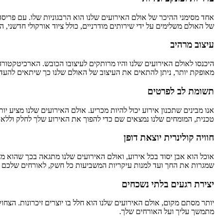
אחד מסימני ההיכר של אולם האירועים שלנו הוא הרבגוניות שלו. עם פריסה 
של האולם משלימים על ידי שירותים מודרניים, כולל ציוד אורקולי חדשני, 
עיצוב מרהיב
היכנסו לאולם האירועים שלנו והיו מרותקים לעיצובו הכובש. הארכיטקטור
מאופקת יותר, ניתן להתאים את העיצוב של האולם שלנו כך שיתאים להעד
תשומת לב לפרטים
אנו מבינים שתכנון אירוע יכול להיות מכריע. אולם האירועים שלנו מציע 
טכנית, המומחים שלנו נמצאים שם כדי להפוך את האירוע שלך לחלק וללא
חוויה קולינרית יוצאת דופן
אוכל הוא אבן יסוד בכל אירוע, ואולם האירועים שלנו מתגאה בכך שהוא מצי
שמגרות את החך ועד למנות עיקריות המשביעות כל חשק, לאורחים שלכם יש
יצירת רגעים בלתי נשכחים
יותר מסתם מקום, אולם האירועים שלנו הוא חלל בו יוצרים זיכרונות. הצחו
מתמשך עליך ועל האורחים שלך.