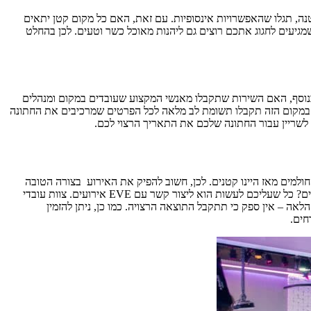
טנה, תגלו שהאפשרויות אינסופיות. עם זאת, האם כל מקום קטן יתאים
מגיעים לחגוג אתכם רוצים גם ליהנות מאוכל כשר וטעים. לכן בהחלט
נוסף, האם השירות שתקבלו מאנשי המקצוע שעובדים במקום ומנהלים
ו. במקום הזה תקבלו תשומת לב מלאה לכל הפרטים שמרכיבים את החתונה
 לשריין עבור החתונה שלכם את התאריך הרצוי לכם.
חולמים מאז היינו קטנים. לכן, חשוב להפיק את האירוע בצורה הטובה
ביותר – כך שכל אחד מהמשתתפים ייהנה. אוהב ליבך הציע לך נישואין? מעוניינים לחגוג את אהבתכם במעמד אינטימי בקרב המשפחה והחברים הקרובים? כל שעליכם לעשות הוא ליצור קשר עם EVE אירועים. צוות עובדי
לאה – אין ספק כי תתקבל התוצאה הרצויה. כמו כן, ניתן להזמין
חים.