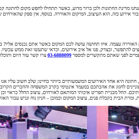
אנחנו מדינת החתונות ולכן ברור מדוע, כאשר תתחילו לחפש מקום לחתונה ק
 אירוע כזה, הוא העיצוב, המיקום והאווירה. בנוסף, אין ספק שהאורחים ש
האווירה עצמה. איזו תחושה עושה לכם המקום כאשר אתם נכנסים אליו? ב
וצים להתפשר, ובצדק, פנו אל איב אירועים, וכדאי שתעשו זאת ממש עכשי
 פעמיים לפני שאתם מתקשרים למספר
03-6888099
צרו קשר עוד היום ותוכלו
 חתונה היא אחד האירועים המשמעותיים ביותר בחיינו; שלב חשוב עליו אנו 
ותיכם. החל מבניית תפריט איכותי המותאם לאורחים, עיצוב החלל כראוי וכן ה
מרת הבית בקבלת פנים, עיצוב המקום וכמובן – חניון נוח ונגיש עבור האור