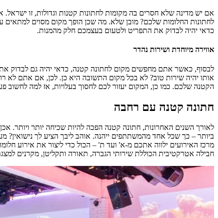
אם יש מדינה שלא חסרים בה מקומות לחתונות קטנות וגדולות, זו ישראל. 
לחתונות החלומות שלכם? מובן שלא. מה שכן הופך מקום מסוים למתאים עבור
כדאי יהיה לבדוק את התפריט ולטעום בעצמכם חלק מהמנות.
אווירה מיוחדת ושירות נהדר
לבסוף, כאשר אתם מחפשים מקום לחתונה קטנה, כדאי יהיה גם לבדוק את 
אותו יהיה שירות טוב? לא בכל מקום התשובה היא כן. לכן, אם אתם לא ר
הקטנה שלכם. כמו כן, המקום יעזור לכם לחסוך בעלויות, אז למה לחשוב
חתונה קטנה עם רחבה
לאורך השנים האחרונות, חתונה קטנה הפכה להיות שכיחה יותר ויותר. אכן,
מרכז האירועים ילווה אתכם מ-א' ועד ת' – הכול כדי ליצור את אירוע חלומ
חבילה אטרקטיבית הכוללת שירותי הגברה, תאורה ותקליטן, מקרנים למצגת, ז