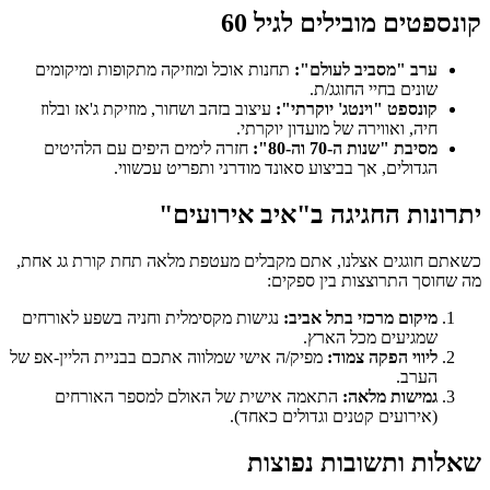
קונספטים מובילים לגיל 60
ערב "מסביב לעולם":
תחנות אוכל ומוזיקה מתקופות ומיקומים
שונים בחיי החוגג/ת.
קונספט "וינטג' יוקרתי":
עיצוב בזהב ושחור, מוזיקת ג'אז ובלוז
חיה, ואווירה של מועדון יוקרתי.
מסיבת "שנות ה-70 וה-80":
חזרה לימים היפים עם הלהיטים
הגדולים, אך בביצוע סאונד מודרני ותפריט עכשווי.
יתרונות החגיגה ב"איב אירועים"
כשאתם חוגגים אצלנו, אתם מקבלים מעטפת מלאה תחת קורת גג אחת,
מה שחוסך התרוצצות בין ספקים:
מיקום מרכזי בתל אביב:
נגישות מקסימלית וחניה בשפע לאורחים
שמגיעים מכל הארץ.
ליווי הפקה צמוד:
מפיק/ה אישי שמלווה אתכם בבניית הליין-אפ של
הערב.
גמישות מלאה:
התאמה אישית של האולם למספר האורחים
(אירועים קטנים וגדולים כאחד).
שאלות ותשובות נפוצות