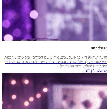
יום הולדת 90
הגעה לגיל 90 היא פלא של ממש, אירוע שבו המילים "מזל טוב" מקבלות
משמעות עמוקה של הערצה והודיה. זהו גיל שבו חוגגים אדם שהוא ספר
היסטוריה מהלך, עמוד התווך של...
המשיכו לקרוא >