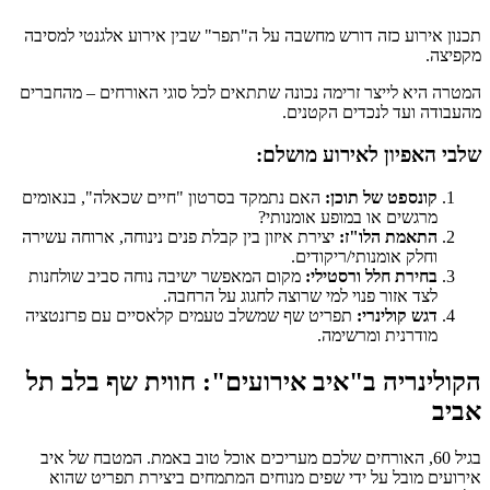
תכנון אירוע כזה דורש מחשבה על ה"תפר" שבין אירוע אלגנטי למסיבה
מקפיצה.
המטרה היא לייצר זרימה נכונה שתתאים לכל סוגי האורחים – מהחברים
מהעבודה ועד לנכדים הקטנים.
שלבי האפיון לאירוע מושלם:
קונספט של תוכן:
האם נתמקד בסרטון "חיים שכאלה", בנאומים
מרגשים או במופע אומנותי?
התאמת הלו"ז:
יצירת איזון בין קבלת פנים נינוחה, ארוחה עשירה
וחלק אומנותי/ריקודים.
בחירת חלל ורסטילי:
מקום המאפשר ישיבה נוחה סביב שולחנות
לצד אזור פנוי למי שרוצה לחגוג על הרחבה.
דגש קולינרי:
תפריט שף שמשלב טעמים קלאסיים עם פרזנטציה
מודרנית ומרשימה.
הקולינריה ב"איב אירועים": חווית שף בלב תל
אביב
בגיל 60, האורחים שלכם מעריכים אוכל טוב באמת. המטבח של איב
אירועים מובל על ידי שפים מנוחים המתמחים ביצירת תפריט שהוא