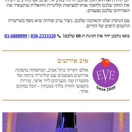
את החזון שלכם ולהפוך אותו למציאות קולינרית וויזואלית שתשאיר את
האורחים שלכם נפעמים.
עם הניסיון שלנו והאהבה שלכם, ניצור ערב שיהיה שיא נוסף בשרשרת
הרגעים היפים של החיים.
בואו נתכנן יחד את חגיגת ה-60 שלכם!
📞
050-2333320
|
03-6888099
איב אירועים
אולם יוקרתי בתל אביב, המתמחה בהפקת
אירועים מעוצבים עם קולינריה ברמה של
מסעדת שף. מעניקים ליווי אישי, שירות
מקצועי וחוויה בלתי נשכחת – הכל במקום
אחד.