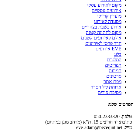
מקום לאירוע עסקי
אירועים עסקיים
מועדון קריוקי
מסעדה לאירוע
אירוע בשבת בצהריים
מקום לחתונה קטנה
אולם לאירועים קטנים
חדר פרטי לאירועים
EVE אירועים
בלוג
המלצות
תפריטים
תמונות
סרטונים
מפת אתר
ארוחת ליל הסדר
מסיבת פורים
הפרטים שלנו:
טלפון: 050-2333320
כתובת: יד חרוצים 15, ת"א (מרחב מוגן במתחם)
מייל:
eve-adam@bezeqint.net