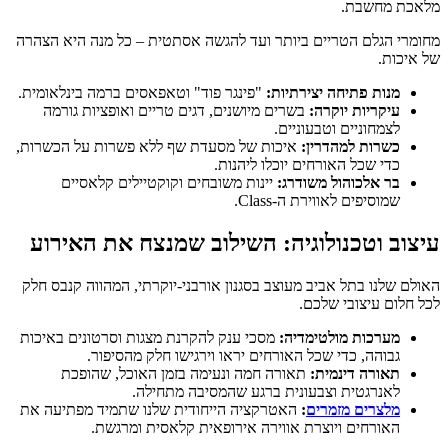
מלאכת מחשבת.
מחומרי הגלם הטריים ביותר ועד להגשה אסתטית – כל מנה היא הצהרה
של איכות.
מנות פתיחה יצירתיות:
"פינגר פוד" וטאפאסים ברמה בינלאומית.
עיקריות יוקרה:
בשרים מיושנים, דגים טריים ואופציות גורמה
לצמחוניים וטבעוניים.
כשרות למהדרין:
איכות של מסעדת שף ללא פשרות על הכשרות,
כדי שכל האורחים יוכלו ליהנות.
בר אלכוהול משודרג:
יינות משובחים וקוקטיילים קלאסיים
שמוסיפים לאווירת ה-Class.
עיצוב וטכנולוגיה: השילוב שמנצח את האירוע
האולם שלנו בתל אביב מעוצב בסגנון אורבני-יוקרתי, המהווה קנבס חלק
לכל חלום עיצובי שלכם.
מערכות מולטימדיה:
מסכי ענק להקרנת מצגות וסרטונים באיכות
גבוהה, כדי שכל האורחים יראו וירגישו חלק מהסיפור.
תאורה דינמית:
תאורה חמה ונעימה בזמן האוכל, שהופכת
לאנרגטית וצבעונית ברגע שהמסיבה מתחילה.
מלצרים מזמרים
:
האטרקציה הייחודית שלנו שתמיד מפתיעה את
האורחים ויוצרת אווירה אירופאית קלאסית ומרגשת.