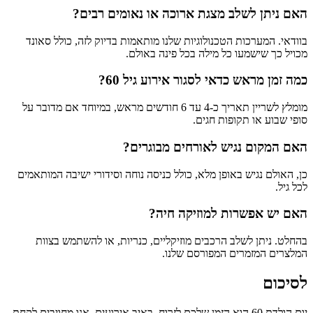
האם ניתן לשלב מצגת ארוכה או נאומים רבים?
בוודאי. המערכות הטכנולוגיות שלנו מותאמות בדיוק לזה, כולל סאונד
מכויל כך שישמעו כל מילה בכל פינה באולם.
כמה זמן מראש כדאי לסגור אירוע גיל 60?
מומלץ לשריין תאריך כ-4 עד 6 חודשים מראש, במיוחד אם מדובר על
סופי שבוע או תקופות חגים.
האם המקום נגיש לאורחים מבוגרים?
כן, האולם נגיש באופן מלא, כולל כניסה נוחה וסידורי ישיבה המותאמים
לכל גיל.
האם יש אפשרות למוזיקה חיה?
בהחלט. ניתן לשלב הרכבים מוזיקליים, כנריות, או להשתמש בצוות
המלצרים המזמרים המפורסם שלנו.
לסיכום
יום הולדת 60 הוא הזמן שלכם לזרוח. באיב אירועים, אנו מחויבים לקחת