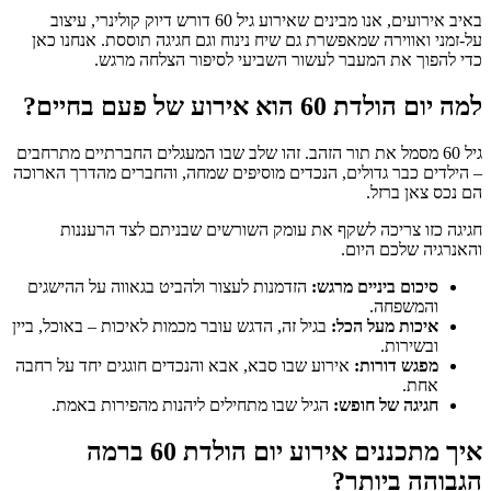
באיב אירועים, אנו מבינים שאירוע גיל 60 דורש דיוק קולינרי, עיצוב
על-זמני ואווירה שמאפשרת גם שיח נינוח וגם חגיגה תוססת. אנחנו כאן
כדי להפוך את המעבר לעשור השביעי לסיפור הצלחה מרגש.
למה יום הולדת 60 הוא אירוע של פעם בחיים?
גיל 60 מסמל את תור הזהב. זהו שלב שבו המעגלים החברתיים מתרחבים
– הילדים כבר גדולים, הנכדים מוסיפים שמחה, והחברים מהדרך הארוכה
הם נכס צאן ברזל.
חגיגה כזו צריכה לשקף את עומק השורשים שבניתם לצד הרעננות
והאנרגיה שלכם היום.
סיכום ביניים מרגש:
הזדמנות לעצור ולהביט בגאווה על ההישגים
והמשפחה.
איכות מעל הכל:
בגיל זה, הדגש עובר מכמות לאיכות – באוכל, ביין
ובשירות.
מפגש דורות:
אירוע שבו סבא, אבא והנכדים חוגגים יחד על רחבה
אחת.
חגיגה של חופש:
הגיל שבו מתחילים ליהנות מהפירות באמת.
איך מתכננים אירוע יום הולדת 60 ברמה
הגבוהה ביותר?