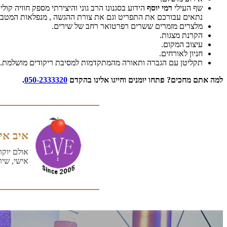
שף העילי
רמי יוסף
הידוע בסגנונו הרב גוני והיצירתי מספק חוויה ק
נתאים עבורכם את התפריט וגם את צורת ההגשה , מנפלאות המטבח של eve המשלים אירוע בסגנון
מלצרים מזמרים ששרים רפרטואר רחב של שירים.
הקרנת מצגות.
עיצוב המקום.
חניון לאורחים.
תקליטן עם הגברה ותאורה מהמתקדמות למסיבת ריקודים מושלמת.
למה אתם מחכים? פתחו יומנים וחייגו אלינו בהקדם
050-2333320
.
איב אי
אולם יוקר
אישי, שיר