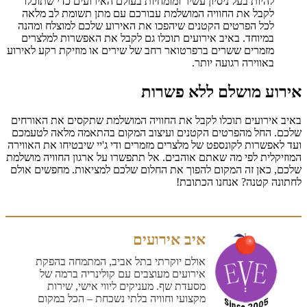
להיות בעל ניסיון עשיר ומומחיות בעולם האירועים כדי שתוכלו
לקבל את החוויה המושלמת עבורכם עם מתן תשומת לב מלאה
לכל הפרטים הקטנים שיהפכו את האירוע שלכם למוצלח ומהנה
במיוחד. באיב אירועים תוכלו גם לקבל את האפשרות למלצרים
מזמרים ששרים ברפרטואר רחב של שירים או מוזיקת רקע לאירוע
באווירה רגועה יותר.
אירוע מושלם ללא פשרות
באיב אירועים תוכלו לקבל את החוויה המושלמת שתקסים את האורחים
שלכם. החל מהפרטים הקטנים ועיצוב המקום בהתאמה מלאה לטעמכם
ועד לאפשרות לקונספט של מלצרים מזמרים ודי ג'יי שיבטיחו את האווירה
המוזיקלית לפי מה שאתם אוהבים. אל תתפשרו על ארגון החוויה מושלמת
שלכם, כאן זה המקום להפוך את החלום שלכם למציאות. מחפשים אולם
לחתונה קטנה? אנחנו הכתובת!
איב אירועים
אולם יוקרתי בתל אביב, המתמחה בהפקת
אירועים מעוצבים עם קולינריה ברמה של
מסעדת שף. מעניקים ליווי אישי, שירות
מקצועי וחוויה בלתי נשכחת – הכל במקום