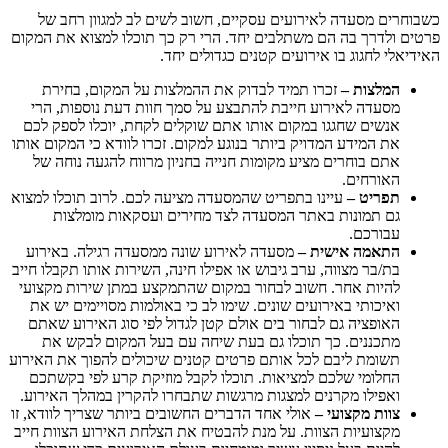
כשבוחרים מסעדה לאירועים עסקיים, חשוב לשים לב למגוון רחב של
פרטים ולדרך בה הם משתלבים יחד. הרי רק כך תוכלו למצוא את המקום
האידיאלי לחגוג בו אירועים קטנים כגדולים יחד.
המלצות –
זכרו תמיד לבדוק את ההמלצות על המקום, בחירת
מסעדה לאירוע חייבת להתבצע על סמך חוות דעת נוספות, הרי
אנשים שחגגו במקום אותו אתם שוקלים לקחת, יוכלו לספק לכם
את המידע המדויק ביותר בנוגע למקום. זכרו לוודא כי המקום אותו
אתם בוחרים מציע מקומות חנייה בחניון מרווח להגעה נוחה של
האורחים.
תפריט –
עיינו בתפריט שהמסעדה מציעה לכם. לרוב תוכלו למצוא
גם תמונות באתר המסעדה לצד מחירים ועסקאות מומלצות
עבורכם.
התאמה אישית –
מסעדה לאירוע שונה ממסעדה רגילה. באירוע
בת/בר מצווה, ערב גיבוש או אפילו חינה, השירות אותו תקבלו חייב
להיות אחר. חשוב לבחור במקום שהתמקצע במתן שירות מקצועי
ואיכותי באירועים שונים. שימו לב כי באולמות מסויימים יש את
האופציה גם לבחור בים אולם קטן לגדול לפי סוג האירוע שאתם
מתכננים. כך תוכלו גם בעת שיחה עם בעל המקום לבקש את
תשומת ליבם לכל אותם פרטים קטנים שיכולים להפוך את האירוע
החלומי שלכם למציאות. תוכלו לקבל מוזיקת קרע לפי בקשתכם
ואפילו מקרנים למצגות מרגשות שתבחרו להקרין במהלך האירוע.
צוות מקצועי –
אולי אחד הדברים החשובים ביותר שצריך לוודא, זו
מקצועיות הצוות. על מנת להבטיח את הצלחת האירוע הצוות חייב