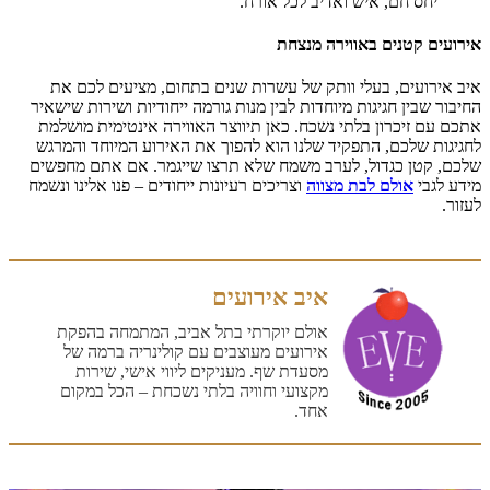
יחס חם, איש ואדיב לכל אורח.
אירועים קטנים באווירה מנצחת
איב אירועים, בעלי וותק של עשרות שנים בתחום, מציעים לכם את
החיבור שבין חגיגות מיוחדות לבין מנות גורמה ייחודיות ושירות שישאיר
אתכם עם זיכרון בלתי נשכח. כאן תיווצר האווירה אינטימית מושלמת
לחגיגות שלכם, התפקיד שלנו הוא להפוך את האירוע המיוחד והמרגש
שלכם, קטן כגדול, לערב משמח שלא תרצו שייגמר. אם אתם מחפשים
מידע לגבי
אולם לבת מצווה
וצריכים רעיונות ייחודים – פנו אלינו ונשמח
לעזור.
איב אירועים
אולם יוקרתי בתל אביב, המתמחה בהפקת
אירועים מעוצבים עם קולינריה ברמה של
מסעדת שף. מעניקים ליווי אישי, שירות
מקצועי וחוויה בלתי נשכחת – הכל במקום
אחד.