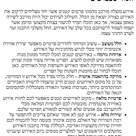
אירוע מוצלח מורכב מהמוני פרטים קטנים אשר יחד מצליחים לרקום את
האירוע בצורה יוצאת מן הכלל. השילוב לעיתים יכול היות מורכב ליצירה
באופן עצמאי, אך כאן תוכלו תמיד להיעזר בצוות מקצועי ומיומן אשר
ישמח לעמוד לרשותכם בכל שלב של האירוע, החל משלבי התכנון ועד
לערב החגיגי עצמו.
חלל מעוצב –
עיצוב המיוחד לחדרים פרטיים מאפשר יצירת אווירה
אינטימית יותר מבלי לגרוע מהחגיגיות של האירוע.
ארוחת גורמה –
באירועים קטנים תוכלו לבחור ממגוון מנות
מפוארות שיש למקום להציע. תפריט אירוח עשיר ומגוון שניתן
להתאמה מדויקת לאופי האירוע והעדפות קהל האורחים. כאן
תוכלו לבחור גם מהמנות השונות של תפריט.
מוזיקה בהתאמה אישית –
חלק בלתי נפרד מכל אירוע זו המוזיקה,
על כן כל מקום לאירועים קטנים חייב שיעמדו לרשותו האביזרים
המתקדמים ביותר, מערכות סאונד ותאורה משוכללות למקסימום
הנאה של האורחים.
פרטיות מלאה –
מקום לאירועים קטנים מאפשר לכם לחוות אירוע
באווירה אינטימית. מובטחת לכם הפרטיות המלאה מבלי
להתערבב עם אנשים שלא קשורים למאורע הפרטי שלכם.
שירות מלא –
אירוע קטן לא אומר שאתם צריכים להתפשר על
רמת השירות של האולם. מקום איכותי ומנוסה יכול להבטיח לכם
חוויית שירות מקצועית ואדיבה, הכוללת עזרה בתכנון האירוע
מהשלבים הראשונים ועד למלצרים מנוסים ביום האירוע שיעניקו