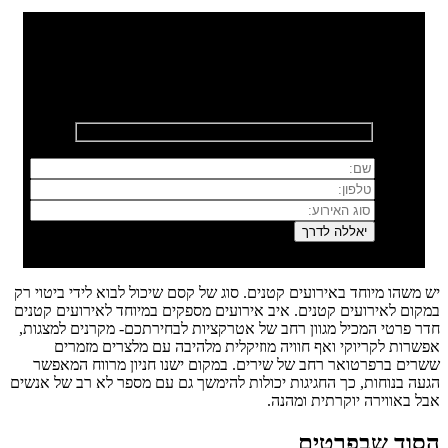
רוצים לשמוח איתנו?
השאירו פרטים ונחזור אליכם בהקדם
יש משהו מיוחד באירועים קטנים. סוג של קסם שיכול לבוא לידי ביטוי רק
במקום לאירועים קטנים. איב אירועים מספקים במיוחד לאירועים קטנים
חדר פרטי המכיל מגוון רחב של אטרקציות לבחירתכם- מקרנים למצגות,
אפשרות לקריוקי ואף חוויה מוזיקלית מלהיבה עם מלצרים מזמרים
ששרים ברפרטואר רחב של שירים. במקום ישנו חניון מרווח המאפשר
הגעה בנוחות, כך החגיגות יכולות להימשך גם עם מספר לא רב של אנשים
אבל באווירה יוקרתית ומהנה.
הסוד שבפרטים